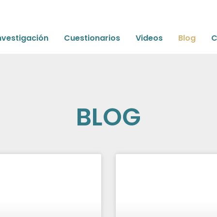
nvestigación
Cuestionarios
Videos
Blog
C
BLOG
Página
Página
Página
Página
Página