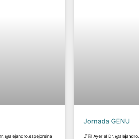
Jornada GENU
Dr. @alejandro.espejoreina
🦵🏻 Ayer el Dr. @alejandro