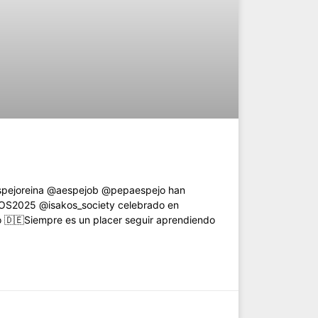
espejoreina @aespejob @pepaespejo han
KOS2025 @isakos_society celebrado en
io 🇩🇪Siempre es un placer seguir aprendiendo