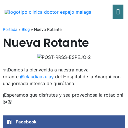
Ir
Me
al
contenido
pri
Portada
»
Blog
»
Nueva Rotante
Nueva Rotante
✨¡Damos la bienvenida a nuestra nueva
rotante
@claudiaazulay
del Hospital de la Axarquí con
una jornada intensa de quirófano.
¡Esperamos que disfrutes y sea provechosa la rotación!
🙌🏼
Facebook