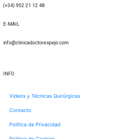
b
g
d
e
(+34) 952 21 12 48
e
r
i
r
a
n
E-MAIL
m
info@clinicadoctorespejo.com
INFO
Videos y Técnicas Quirúrgicas
Contacto
Política de Privacidad
Política de Cookies