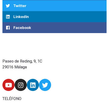
Twitter
LinkedIn
Facebook
Paseo de Reding, 9, 1C
29016 Málaga
Y
I
L
T
o
n
i
w
u
s
n
i
t
t
k
t
TELÉFONO
u
a
e
t