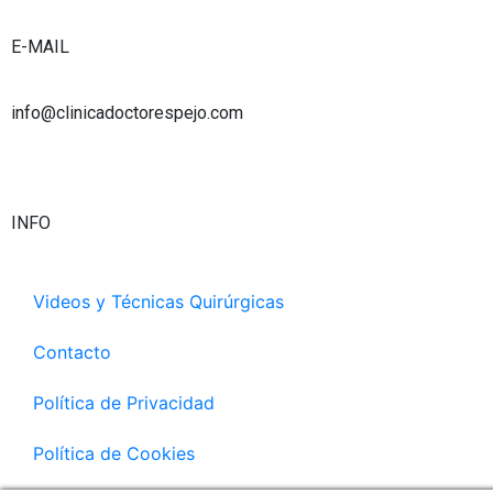
e
r
i
r
a
n
E-MAIL
m
info@clinicadoctorespejo.com
INFO
Videos y Técnicas Quirúrgicas
Contacto
Política de Privacidad
Política de Cookies