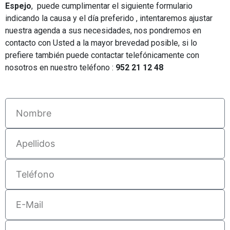
Espejo
, puede cumplimentar el siguiente formulario
indicando la causa y el día preferido , intentaremos ajustar
nuestra agenda a sus necesidades, nos pondremos en
contacto con Usted a la mayor brevedad posible, si lo
prefiere también puede contactar telefónicamente con
nosotros en nuestro teléfono :
952 21 12 48
N
o
m
A
b
p
r
e
T
e
l
e
l
l
E
i
é
-
d
f
M
o
D
o