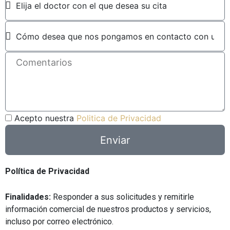
a
s
o
n
i
c
o
l
P
t
r
o
e
r
C
f
o
e
m
r
e
e
n
n
L
Acepto nuestra
Politica de Privacidad
t
c
O
a
i
Enviar
P
r
a
D
i
s
o
Política de Privacidad
s
Finalidades:
Responder a sus solicitudes y remitirle
información comercial de nuestros productos y servicios,
incluso por correo electrónico.