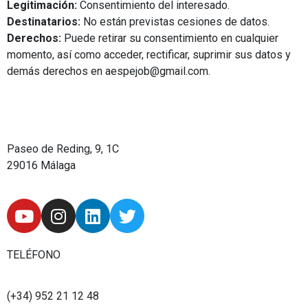
Legitimación:
Consentimiento del interesado.
Destinatarios:
No están previstas cesiones de datos.
Derechos:
Puede retirar su consentimiento en cualquier
momento, así como acceder, rectificar, suprimir sus datos y
demás derechos en aespejob@gmail.com.
Paseo de Reding, 9, 1C
29016 Málaga
Y
I
L
T
o
n
i
w
u
s
n
i
t
t
k
t
TELÉFONO
u
a
e
t
b
g
d
e
(+34) 952 21 12 48