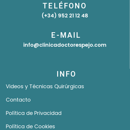
t
t
k
t
TELÉFONO
u
a
e
t
(+34) 952 21 12 48
b
g
d
e
e
r
i
r
a
n
E-MAIL
m
info@clinicadoctorespejo.com
INFO
Videos y Técnicas Quirúrgicas
Contacto
Política de Privacidad
Política de Cookies