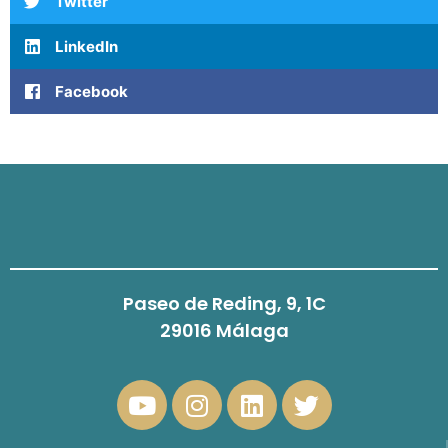
Twitter
LinkedIn
Facebook
Paseo de Reding, 9, 1C
29016 Málaga
Y
I
L
T
o
n
i
w
u
s
n
i