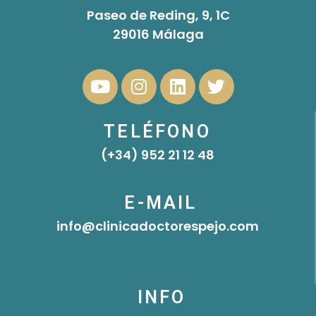
Paseo de Reding, 9, 1C
29016 Málaga
Y
I
L
T
o
n
i
w
u
s
n
i
t
t
k
t
TELÉFONO
u
a
e
t
(+34) 952 21 12 48
b
g
d
e
e
r
i
r
a
n
E-MAIL
m
info@clinicadoctorespejo.com
INFO