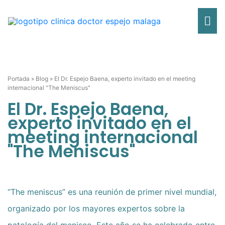
Ir
Me
al
contenido
pri
Portada
»
Blog
»
El Dr. Espejo Baena, experto invitado en el meeting
internacional "The Meniscus"
El Dr. Espejo Baena,
experto invitado en el
meeting internacional
"The Meniscus"
“The meniscus” es una reunión de primer nivel mundial,
organizado por los mayores expertos sobre la
patología del menisco. Este año se ha celebrado entre