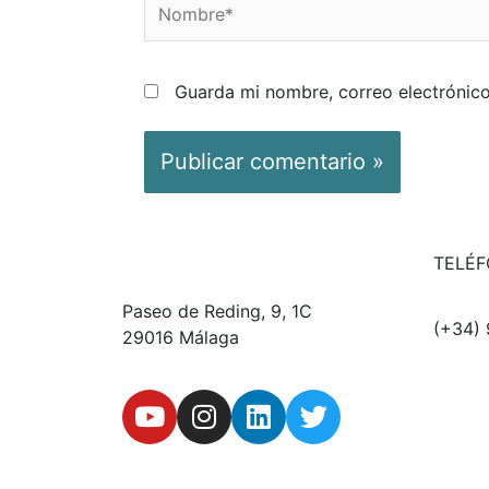
Guarda mi nombre, correo electrónic
TELÉ
Paseo de Reding, 9, 1C
(+34) 
29016 Málaga
Y
I
L
T
o
n
i
w
u
s
n
i
t
t
k
t