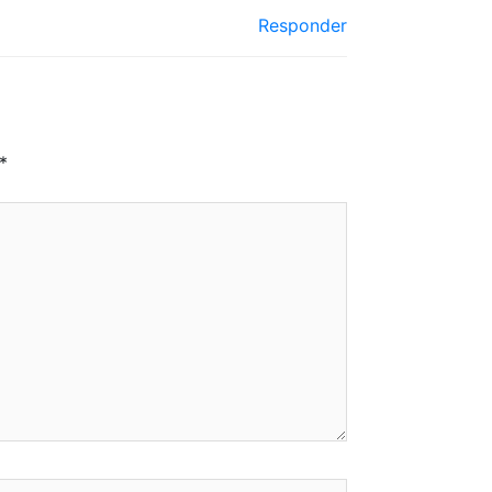
Responder
*
eb