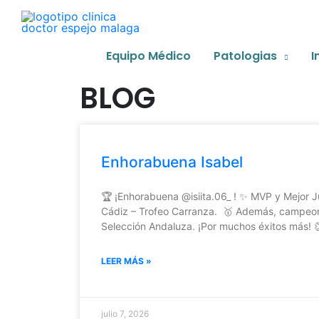
Ir
al
contenido
Equipo Médico
Patologias
I
BLOG
Página
Página
Página
Página
Enhorabuena Isabel
🏆 ¡Enhorabuena @isiita.06_ ! ✨ MVP y Mejor 
Cádiz – Trofeo Carranza. 🥇 Además, campeo
Selección Andaluza. ¡Por muchos éxitos más! 
LEER MÁS »
julio 7, 2026