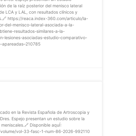
ón de la raíz posterior del menisco lateral
de LCA y LAL, con resultados clínicos y
s.🔗 https://reaca.index-360.com/articulo/la-
ior-del-menisco-lateral-asociada-a-la-
btiene-resultados-similares-a-la-
sin-lesiones-asociadas-estudio-comparativo-
no-apareadas–210785
licado en la Revista Española de Artroscopia y
 Dres. Espejo presentan un estudio sobre la
 meniscales.🔗 Disponible aquÍ:
m/volume/vol-33-fasc-1-num-86-2026-992110