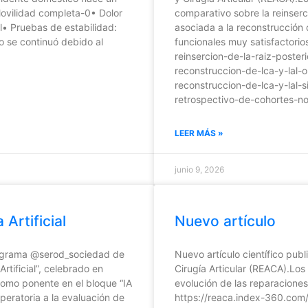
ovilidad completa-0• Dolor
comparativo sobre la reinserci
al• Pruebas de estabilidad:
asociada a la reconstrucción 
o se continuó debido al
funcionales muy satisfactorio
reinsercion-de-la-raiz-poster
reconstruccion-de-lca-y-lal-o
reconstruccion-de-lca-y-lal-
retrospectivo-de-cohortes-
LEER MÁS »
junio 9, 2026
Artificial
Nuevo artículo
programa @serod_sociedad de
Nuevo artículo científico pub
rtificial”, celebrado en
Cirugía Articular (REACA).Los
como ponente en el bloque “IA
evolución de las reparaciones
operatoria a la evaluación de
https://reaca.index-360.co