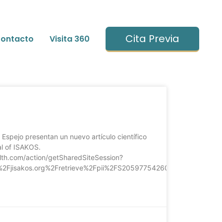
Cita Previa
ontacto
Visita 360
 Espejo presentan un nuevo artículo científico
al of ISAKOS.
ealth.com/action/getSharedSiteSession?
%2Fjisakos.org%2Fretrieve%2Fpii%2FS2059775426000866