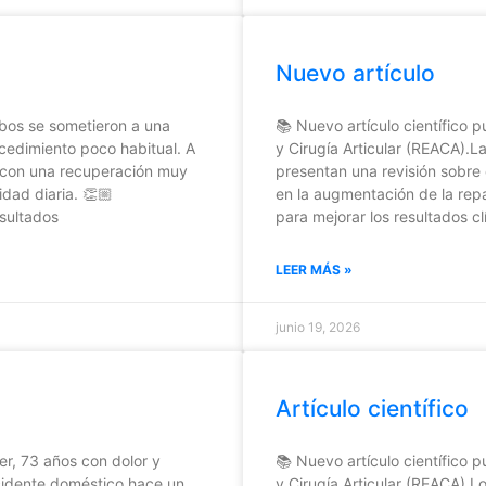
Nuevo artículo
bos se sometieron a una
📚 Nuevo artículo científico 
ocedimiento poco habitual. A
y Cirugía Articular (REACA).L
, con una recuperación muy
presentan una revisión sobre
idad diaria. 👏🏼
en la augmentación de la repa
esultados
para mejorar los resultados cl
LEER MÁS »
junio 19, 2026
Artículo científico
er, 73 años con dolor y
📚 Nuevo artículo científico 
ccidente doméstico hace un
y Cirugía Articular (REACA).L