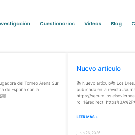
nvestigación
Cuestionarios
Videos
Blog
C
Nuevo artículo
Jugadora del Torneo Arena Sur
📚 Nuevo artículo📚 Los Dres.
na de España con la
publicado en la revista Journ
👏🏼
https://secure.jbs.elsevierh
rc=1&redirect=https%3A%2F
LEER MÁS »
junio 26, 2026