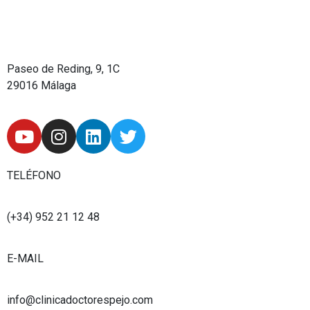
Paseo de Reding, 9, 1C
29016 Málaga
Y
I
L
T
o
n
i
w
u
s
n
i
t
t
k
t
TELÉFONO
u
a
e
t
b
g
d
e
(+34) 952 21 12 48
e
r
i
r
a
n
E-MAIL
m
info@clinicadoctorespejo.com