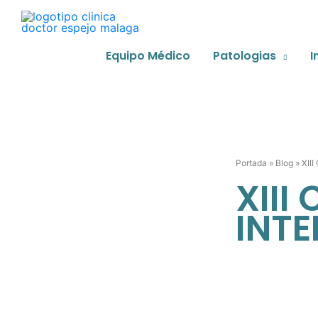
Ir
al
contenido
Equipo Médico
Patologias
I
Portada
»
Blog
»
XII
XIII
INT