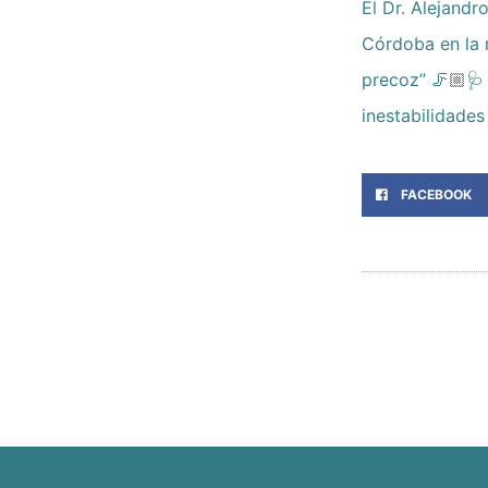
El Dr. Alejand
Córdoba en la 
precoz” 🦵🏼🩺 
inestabilidades
FACEBOOK