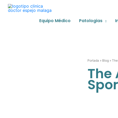
Ir
al
contenido
Equipo Médico
Patologias
I
Portada
»
Blog
»
The
The 
Spor