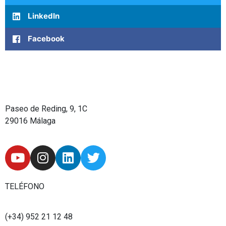
LinkedIn
Facebook
Paseo de Reding, 9, 1C
29016 Málaga
Y
I
L
T
o
n
i
w
u
s
n
i
t
t
k
t
TELÉFONO
u
a
e
t
b
g
d
e
(+34) 952 21 12 48