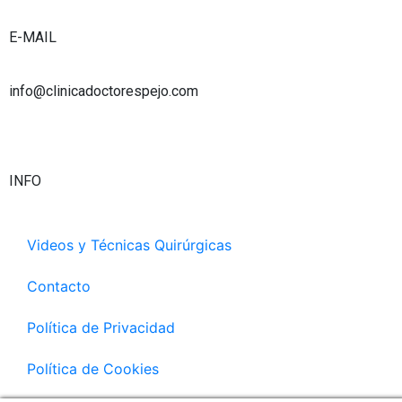
e
r
i
r
a
n
E-MAIL
m
info@clinicadoctorespejo.com
INFO
Videos y Técnicas Quirúrgicas
Contacto
Política de Privacidad
Política de Cookies