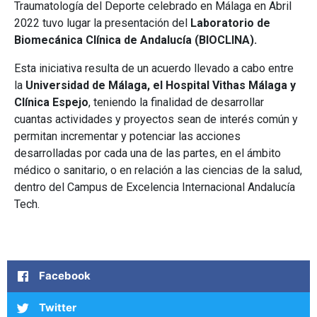
Traumatología del Deporte celebrado en Málaga en Abril
2022 tuvo lugar la presentación del
Laboratorio de
Biomecánica Clínica de Andalucía (BIOCLINA).
Esta iniciativa resulta de un acuerdo llevado a cabo entre
la
Universidad de Málaga, el Hospital Vithas Málaga y
Clínica Espejo
, teniendo la finalidad de desarrollar
cuantas actividades y proyectos sean de interés común y
permitan incrementar y potenciar las acciones
desarrolladas por cada una de las partes, en el ámbito
médico o sanitario, o en relación a las ciencias de la salud,
dentro del Campus de Excelencia Internacional Andalucía
Tech.
Foto tras el acto de presentación de las entidades
Presentación de los proyectos de investigación
Finalización acto de presentación
involucradas
Bioclina por el Dr. Espejo Baena
Facebook
Twitter