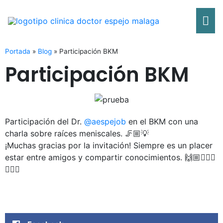
Ir
Me
al
contenido
pri
Portada
»
Blog
»
Participación BKM
Participación BKM
Participación del Dr.
@aespejob
en el BKM con una
charla sobre raíces meniscales. 🦵🏼💡
¡Muchas gracias por la invitación! Siempre es un placer
estar entre amigos y compartir conocimientos. 🙌🏼👩🏻‍⚕️
👨🏻‍⚕️