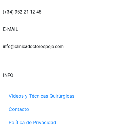
u
a
e
t
b
g
d
e
(+34) 952 21 12 48
e
r
i
r
a
n
E-MAIL
m
info@clinicadoctorespejo.com
INFO
Videos y Técnicas Quirúrgicas
Contacto
Política de Privacidad