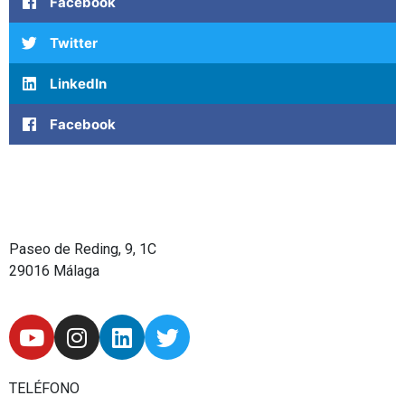
Facebook
Twitter
LinkedIn
Facebook
Paseo de Reding, 9, 1C
29016 Málaga
Y
I
L
T
o
n
i
w
u
s
n
i
t
t
k
t
TELÉFONO