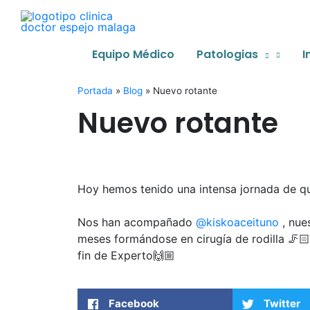
Ir
al
contenido
Equipo Médico
Patologias
I
Portada
»
Blog
»
Nuevo rotante
Nuevo rotante
Hoy hemos tenido una intensa jornada de qu
Nos han acompañado
@kiskoaceituno
, nue
meses formándose en cirugía de rodilla 🦵
fin de Experto🙌🏼
Facebook
Twitter