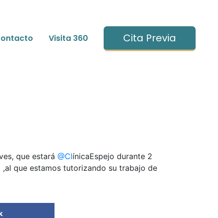
Cita Previa
ontacto
Visita 360
eves, que estará
@Cl
ínicaEspejo durante 2
a
,al que estamos tutorizando su trabajo de
k