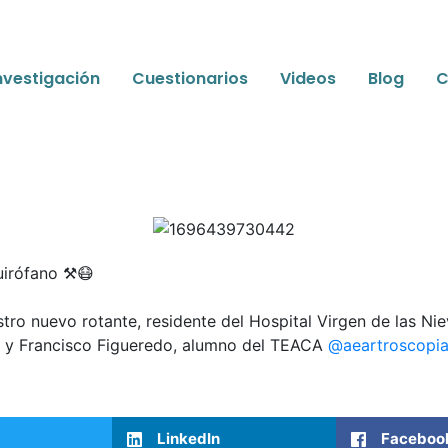
nvestigación
Cuestionarios
Videos
Blog
C
irófano ⚒️😷
stro nuevo rotante, residente del Hospital Virgen de las Ni
 y Francisco Figueredo, alumno del TEACA
@aeartroscopi
LinkedIn
Faceboo