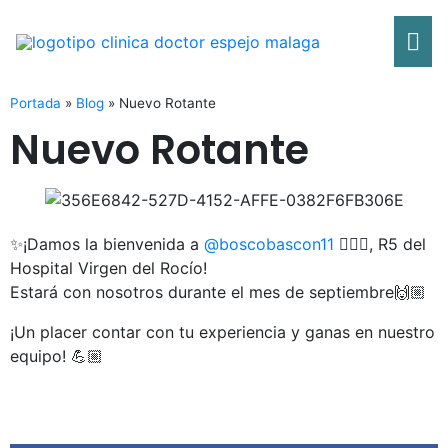
Ir
Me
al
contenido
pri
Portada
»
Blog
»
Nuevo Rotante
Nuevo Rotante
✨¡Damos la bienvenida a
@boscobascon11
🧑🏻‍⚕️, R5 del
Hospital Virgen del Rocío!
Estará con nosotros durante el mes de septiembre🙌🏼
¡Un placer contar con tu experiencia y ganas en nuestro
equipo! 💪🏼