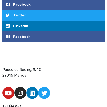
Facebook
Twitter
LinkedIn
Facebook
Paseo de Reding, 9, 1C
29016 Málaga
Y
I
L
T
o
n
i
w
u
s
n
i
TELÉFONO