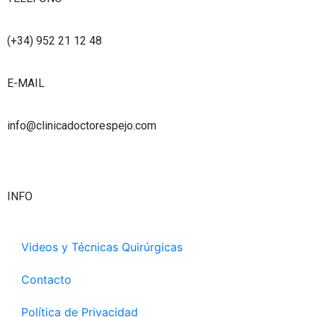
t
t
k
t
u
a
e
t
b
g
d
e
(+34) 952 21 12 48
e
r
i
r
a
n
E-MAIL
m
info@clinicadoctorespejo.com
INFO
Videos y Técnicas Quirúrgicas
Contacto
Política de Privacidad