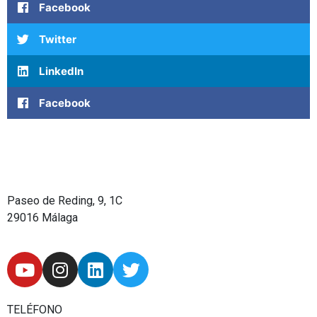
Facebook
Twitter
LinkedIn
Facebook
Paseo de Reding, 9, 1C
29016 Málaga
Y
I
L
T
o
n
i
w
u
s
n
i
t
t
k
t
TELÉFONO