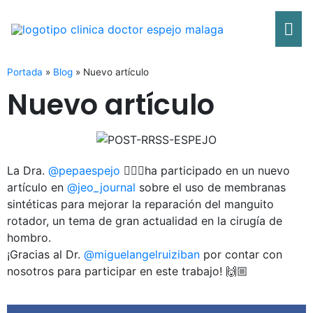
Ir
Me
al
contenido
pri
Portada
»
Blog
»
Nuevo artículo
Nuevo artículo
La Dra.
@pepaespejo
👩🏼‍⚕️ha participado en un nuevo
artículo en
@jeo_journal
sobre el uso de membranas
sintéticas para mejorar la reparación del manguito
rotador, un tema de gran actualidad en la cirugía de
hombro.
¡Gracias al Dr.
@miguelangelruiziban
por contar con
nosotros para participar en este trabajo! 🙌🏼