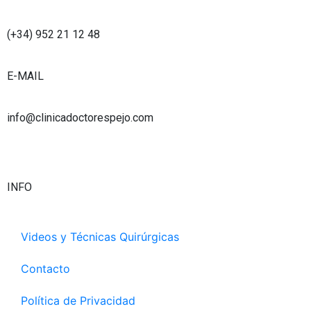
u
a
e
t
b
g
d
e
(+34) 952 21 12 48
e
r
i
r
a
n
E-MAIL
m
info@clinicadoctorespejo.com
INFO
Videos y Técnicas Quirúrgicas
Contacto
Política de Privacidad