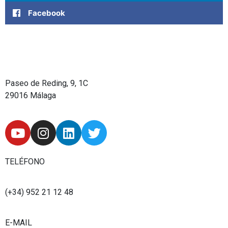
Facebook
Paseo de Reding, 9, 1C
29016 Málaga
Y
I
L
T
o
n
i
w
u
s
n
i
t
t
k
t
TELÉFONO
u
a
e
t
b
g
d
e
(+34) 952 21 12 48
e
r
i
r
a
n
E-MAIL
m