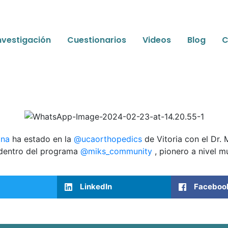
nvestigación
Cuestionarios
Videos
Blog
C
ina
ha estado en la
@ucaorthopedics
de Vitoria con el Dr.
, dentro del programa
@miks_community
, pionero a nivel m
LinkedIn
Faceboo