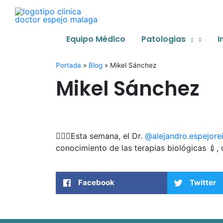
Ir
al
contenido
Equipo Médico
Patologias
I
Portada
»
Blog
»
Mikel Sánchez
Mikel Sánchez
👨🏻‍⚕️Esta semana, el Dr.
@alejandro.espejore
conocimiento de las terapias biológicas 💉
Facebook
Twitter