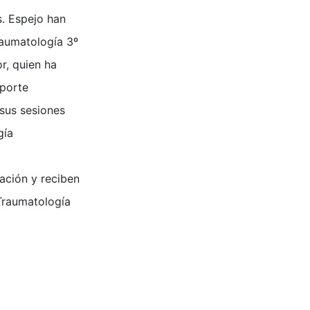
. Espejo han
raumatología 3º
r, quien ha
eporte
sus sesiones
gía
ación y reciben
 Traumatología