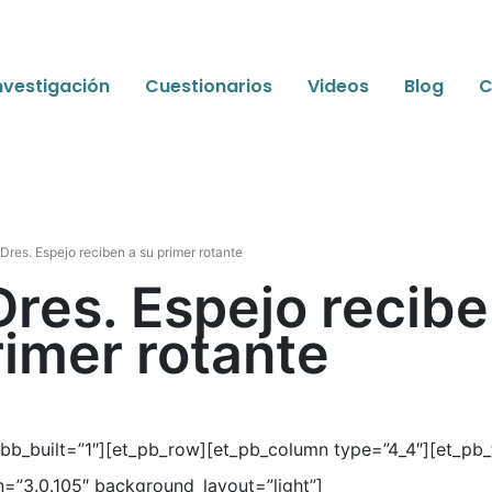
nvestigación
Cuestionarios
Videos
Blog
C
Dres. Espejo reciben a su primer rotante
Dres. Espejo recibe
rimer rotante
 bb_built=”1″][et_pb_row][et_pb_column type=”4_4″][et_pb_
on=”3.0.105″ background_layout=”light”]