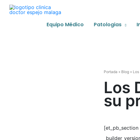
Ir
al
contenido
Equipo Médico
Patologias
I
Portada
»
Blog
»
Los 
Los 
su p
[et_pb_section
_builder_versi