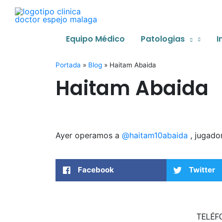
Ir
al
contenido
Equipo Médico
Patologias
I
Portada
»
Blog
»
Haitam Abaida
Haitam Abaida
Ayer operamos a
@haitam10abaida
, jugado
Facebook
Twitter
TELÉF