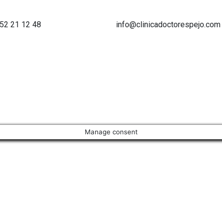
952 21 12 48
info@clinicadoctorespejo.com
Manage consent