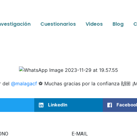
nvestigación
Cuestionarios
Videos
Blog
C
r del
@malagacf
⚽️ Muchas gracias por la confianza 🙌🏼 ¡
LinkedIn
Faceboo
ONO
E-MAIL