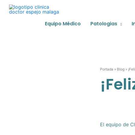
Ir
al
contenido
Equipo Médico
Patologias
I
Portada
»
Blog
»
¡Fel
¡Fel
El equipo de C