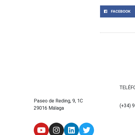
FACEBOOK
TELÉF
Paseo de Reding, 9, 1C
(+34) 
29016 Málaga
Y
I
L
T
o
n
i
w