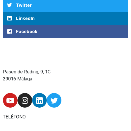
Twitter
LinkedIn
Facebook
Paseo de Reding, 9, 1C
29016 Málaga
Y
I
L
T
o
n
i
w
u
s
n
i
t
t
k
t
TELÉFONO
u
a
e
t