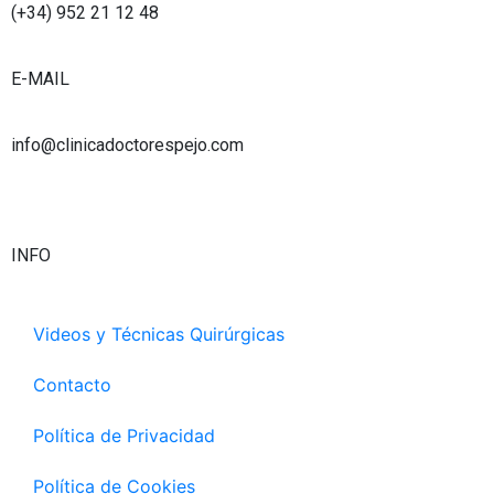
b
g
d
e
(+34) 952 21 12 48
e
r
i
r
a
n
E-MAIL
m
info@clinicadoctorespejo.com
INFO
Videos y Técnicas Quirúrgicas
Contacto
Política de Privacidad
Política de Cookies