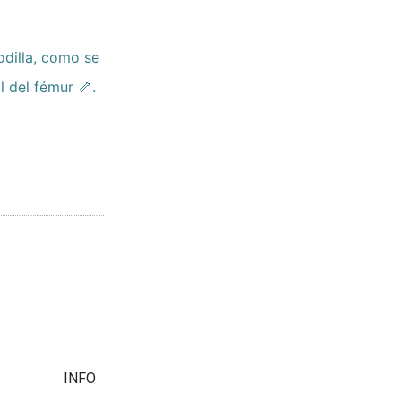
odilla, como se
l del fémur 🦴.
INFO