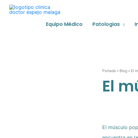
Ir
al
contenido
Equipo Médico
Patologias
I
Portada
»
Blog
»
El m
El m
El músculo popl
encuentra en la 