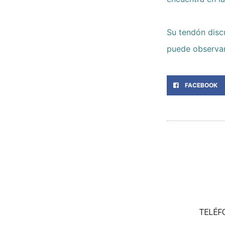
Su tendón discu
puede observar 
FACEBOOK
TELÉF