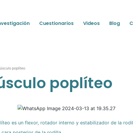
nvestigación
Cuestionarios
Videos
Blog
C
úsculo poplíteo
úsculo poplíteo
íteo es un flexor, rotador interno y estabilizador de la rodil
cara posterior de la rodilla.