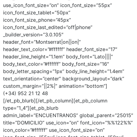
use_icon_font_size=”on” icon_font_size=”55px”
icon_font_size_tablet=”50px”
icon_font_size_phone=”45px”
icon_font_size_last_edited=”off|phone”
_builder_version=”3.0.105″
header_font=”Montserrat|on||on|”
header_text_color=”#ffffff” header_font_size=”17″
header_line_height=”1.1em” body_font=”Lato||||”
body_text_color=”#ffffff” body_font_size=”16″
body_letter_spacing=”1px” body_line_height=”1.4em”
text_orientation=”center” background_layout=”dark”
custom_margin=”||2%|” animation=”bottom”]
(+34) 952 21 12 48
[/et_pb_blurb][/et_pb_column][et_pb_column
type=”1_4″][et_pb_blurb
admin_label=”ENCUENTRANOS” global_parent=”25015″
title=”DOMICILIO” use_icon=”on” font_icon=”%%122%%”
icon_color=”#ffffff” use_icon_font_size=”on”