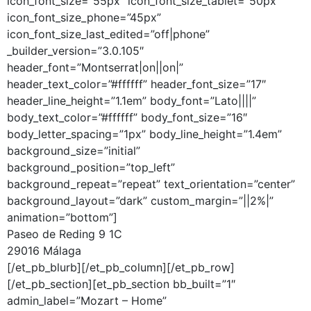
icon_font_size=”55px” icon_font_size_tablet=”50px”
icon_font_size_phone=”45px”
icon_font_size_last_edited=”off|phone”
_builder_version=”3.0.105″
header_font=”Montserrat|on||on|”
header_text_color=”#ffffff” header_font_size=”17″
header_line_height=”1.1em” body_font=”Lato||||”
body_text_color=”#ffffff” body_font_size=”16″
body_letter_spacing=”1px” body_line_height=”1.4em”
background_size=”initial”
background_position=”top_left”
background_repeat=”repeat” text_orientation=”center”
background_layout=”dark” custom_margin=”||2%|”
animation=”bottom”]
Paseo de Reding 9 1C
29016 Málaga
[/et_pb_blurb][/et_pb_column][/et_pb_row]
[/et_pb_section][et_pb_section bb_built=”1″
admin_label=”Mozart – Home”