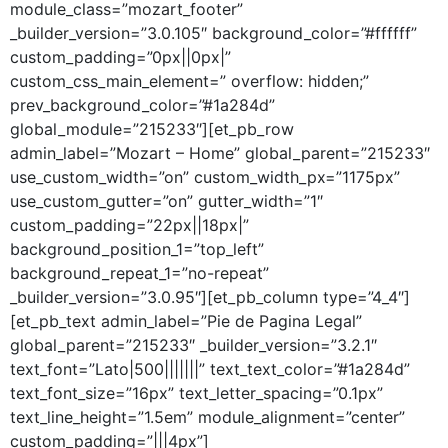
module_class=”mozart_footer”
_builder_version=”3.0.105″ background_color=”#ffffff”
custom_padding=”0px||0px|”
custom_css_main_element=” overflow: hidden;”
prev_background_color=”#1a284d”
global_module=”215233″][et_pb_row
admin_label=”Mozart – Home” global_parent=”215233″
use_custom_width=”on” custom_width_px=”1175px”
use_custom_gutter=”on” gutter_width=”1″
custom_padding=”22px||18px|”
background_position_1=”top_left”
background_repeat_1=”no-repeat”
_builder_version=”3.0.95″][et_pb_column type=”4_4″]
[et_pb_text admin_label=”Pie de Pagina Legal”
global_parent=”215233″ _builder_version=”3.2.1″
text_font=”Lato|500|||||||” text_text_color=”#1a284d”
text_font_size=”16px” text_letter_spacing=”0.1px”
text_line_height=”1.5em” module_alignment=”center”
custom_padding=”|||4px”]