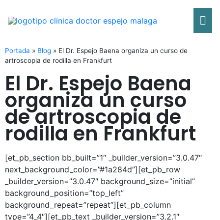
Ir
Me
al
contenido
pri
Portada
»
Blog
»
El Dr. Espejo Baena organiza un curso de
artroscopia de rodilla en Frankfurt
El Dr. Espejo Baena
organiza un curso
de artroscopia de
rodilla en Frankfurt
[et_pb_section bb_built=”1″ _builder_version=”3.0.47″
next_background_color=”#1a284d”][et_pb_row
_builder_version=”3.0.47″ background_size=”initial”
background_position=”top_left”
background_repeat=”repeat”][et_pb_column
type=”4_4″][et_pb_text _builder_version=”3.2.1″