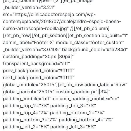
[et_pb_column type=”1_2″][et_pb_image
_builder_version=”3.2.1″
src=”https://clinicadoctorespejo.com/wp-
content/uploads/2018/07/dr.alejandro-espejo-baena-
curso-artroscopia-rodilla.jpg” /][/et_pb_column]
[/et_pb_row][/et_pb_section][et_pb_section bb_built=”1″
admin_label=”Footer 2″ module_class=”footer_custom”
_builder_version=”3.0.105″ background_color=”#1a284d”
custom_padding=”30px||30px|”
transparent_background=”off”
prev_background_color=”#ffffff”
next_background_color=”#ffffff”
global_module=”25015″][et_pb_row admin_label=”Row”
global_parent=”25015″ custom_padding=”||3%|”
padding_mobile=”off” column_padding_mobile=”on”
padding_top_2=”7%” padding_top_3=”7%”
padding_top_4=”7%” padding_bottom_2=”7%”
padding_bottom_3=”7%” padding_bottom_4=”7%”
padding_left_2=”5%” padding_left_3=”5%”