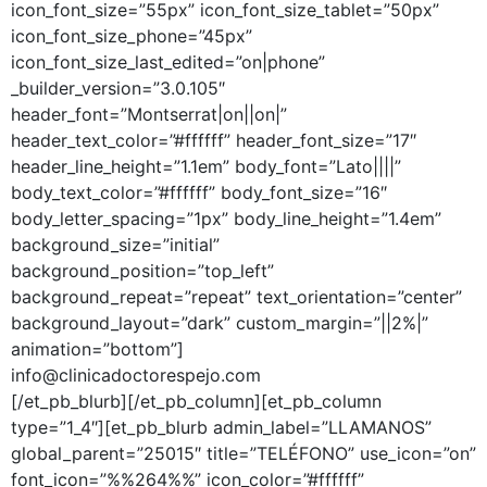
icon_font_size=”55px” icon_font_size_tablet=”50px”
icon_font_size_phone=”45px”
icon_font_size_last_edited=”on|phone”
_builder_version=”3.0.105″
header_font=”Montserrat|on||on|”
header_text_color=”#ffffff” header_font_size=”17″
header_line_height=”1.1em” body_font=”Lato||||”
body_text_color=”#ffffff” body_font_size=”16″
body_letter_spacing=”1px” body_line_height=”1.4em”
background_size=”initial”
background_position=”top_left”
background_repeat=”repeat” text_orientation=”center”
background_layout=”dark” custom_margin=”||2%|”
animation=”bottom”]
info@clinicadoctorespejo.com
[/et_pb_blurb][/et_pb_column][et_pb_column
type=”1_4″][et_pb_blurb admin_label=”LLAMANOS”
global_parent=”25015″ title=”TELÉFONO” use_icon=”on”
font_icon=”%%264%%” icon_color=”#ffffff”