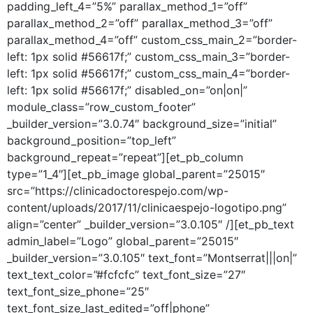
padding_left_4=”5%” parallax_method_1=”off”
parallax_method_2=”off” parallax_method_3=”off”
parallax_method_4=”off” custom_css_main_2=”border-
left: 1px solid #56617f;” custom_css_main_3=”border-
left: 1px solid #56617f;” custom_css_main_4=”border-
left: 1px solid #56617f;” disabled_on=”on|on|”
module_class=”row_custom_footer”
_builder_version=”3.0.74″ background_size=”initial”
background_position=”top_left”
background_repeat=”repeat”][et_pb_column
type=”1_4″][et_pb_image global_parent=”25015″
src=”https://clinicadoctorespejo.com/wp-
content/uploads/2017/11/clinicaespejo-logotipo.png”
align=”center” _builder_version=”3.0.105″ /][et_pb_text
admin_label=”Logo” global_parent=”25015″
_builder_version=”3.0.105″ text_font=”Montserrat|||on|”
text_text_color=”#fcfcfc” text_font_size=”27″
text_font_size_phone=”25″
text_font_size_last_edited=”off|phone”