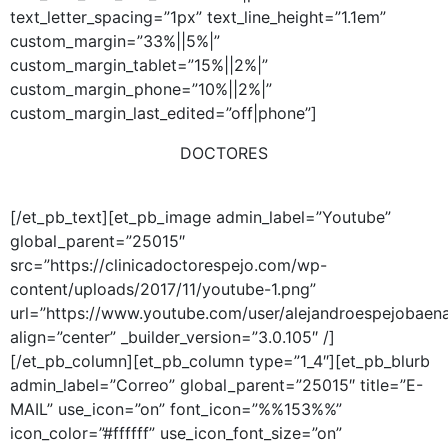
text_letter_spacing=”1px” text_line_height=”1.1em”
custom_margin=”33%||5%|”
custom_margin_tablet=”15%||2%|”
custom_margin_phone=”10%||2%|”
custom_margin_last_edited=”off|phone”]
DOCTORES
ALEJANDRO ESPEJO
[/et_pb_text][et_pb_image admin_label=”Youtube”
global_parent=”25015″
src=”https://clinicadoctorespejo.com/wp-
content/uploads/2017/11/youtube-1.png”
url=”https://www.youtube.com/user/alejandroespejobaen
align=”center” _builder_version=”3.0.105″ /]
[/et_pb_column][et_pb_column type=”1_4″][et_pb_blurb
admin_label=”Correo” global_parent=”25015″ title=”E-
MAIL” use_icon=”on” font_icon=”%%153%%”
icon_color=”#ffffff” use_icon_font_size=”on”