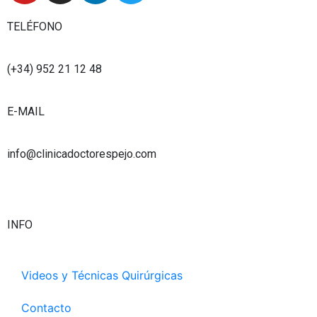
u
s
n
i
t
t
k
t
TELÉFONO
u
a
e
t
b
g
d
e
(+34) 952 21 12 48
e
r
i
r
a
n
E-MAIL
m
info@clinicadoctorespejo.com
INFO
Videos y Técnicas Quirúrgicas
Contacto