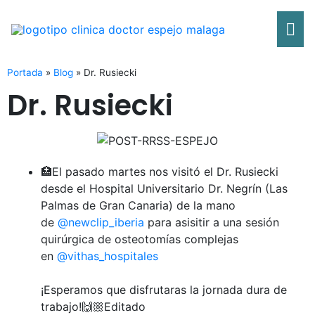
Ir
Me
al
contenido
pri
Portada
»
Blog
»
Dr. Rusiecki
Dr. Rusiecki
🏥El pasado martes nos visitó el Dr. Rusiecki
desde el Hospital Universitario Dr. Negrín (Las
Palmas de Gran Canaria) de la mano
de
@newclip_iberia
para asisitir a una sesión
quirúrgica de osteotomías complejas
en
@vithas_hospitales
¡Esperamos que disfrutaras la jornada dura de
trabajo!🙌🏼Editado