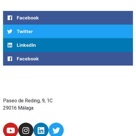
Facebook
Twitter
LinkedIn
Facebook
Paseo de Reding, 9, 1C
29016 Málaga
Y
I
L
T
o
n
i
w