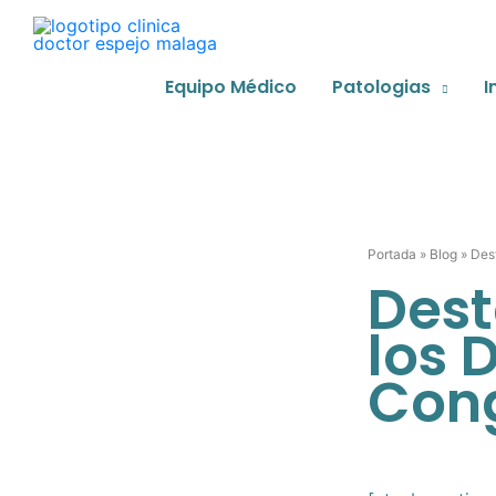
Ir
al
contenido
Equipo Médico
Patologias
I
Portada
»
Blog
»
Des
Dest
los D
Cong