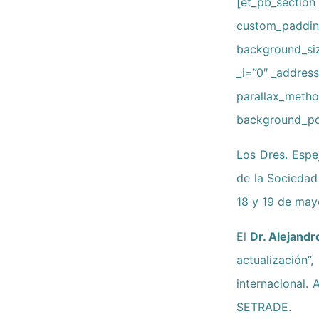
[et_pb_section 
custom_padding
background_siz
_i=”0″ _address
parallax_metho
background_pos
Los Dres. Espe
de la Sociedad
18 y 19 de may
El
Dr. Alejand
actualización”
internacional.
SETRADE.