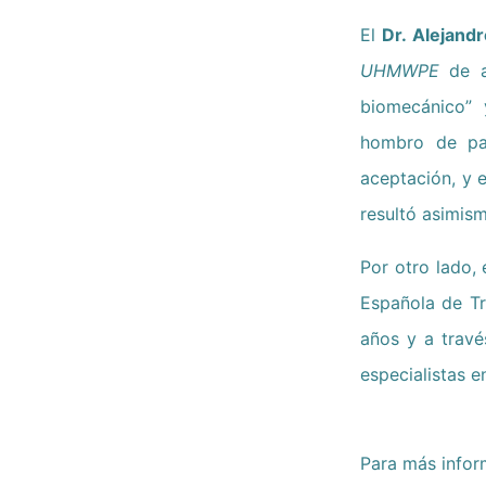
El
Dr. Alejand
UHMWPE
de al
biomecánico” 
hombro de pac
aceptación, y e
resultó asimism
Por otro lado, 
Española de Tr
años y a travé
especialistas 
Para más infor