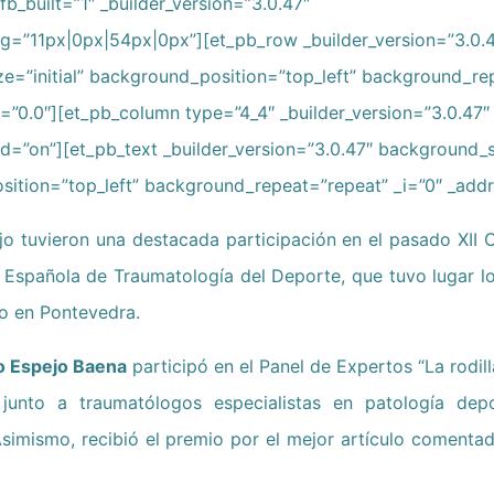
fb_built=”1″ _builder_version=”3.0.47″
=”11px|0px|54px|0px”][et_pb_row _builder_version=”3.0.
e=”initial” background_position=”top_left” background_re
=”0.0″][et_pb_column type=”4_4″ _builder_version=”3.0.47″ 
d=”on”][et_pb_text _builder_version=”3.0.47″ background_si
ition=”top_left” background_repeat=”repeat” _i=”0″ _addr
jo tuvieron una destacada participación en el pasado XII 
 Española de Traumatología del Deporte, que tuvo lugar l
o en Pontevedra.
ro Espejo Baena
participó en el Panel de Expertos “La rodilla
, junto a traumatólogos especialistas en patología dep
 Asimismo, recibió el premio por el mejor artículo comenta