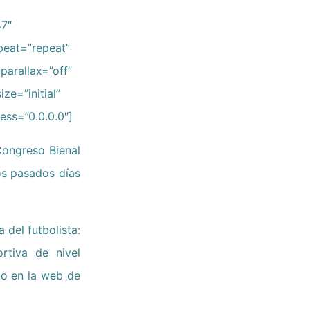
47″
peat=”repeat”
parallax=”off”
ze=”initial”
ess=”0.0.0.0″]
Congreso Bienal
os pasados días
 del futbolista:
ortiva de nivel
do en la web de