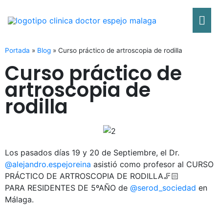
Ir
Me
al
contenido
pri
Portada
»
Blog
»
Curso práctico de artroscopia de rodilla
Curso práctico de
artroscopia de
rodilla
Los pasados días 19 y 20 de Septiembre, el Dr.
@alejandro.espejoreina
asistió como profesor al CURSO
PRÁCTICO DE ARTROSCOPIA DE RODILLA🦵🏻
PARA RESIDENTES DE 5ºAÑO de
@serod_sociedad
en
Málaga.