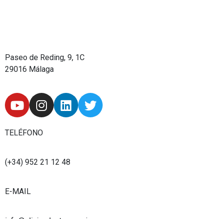
Paseo de Reding, 9, 1C
29016 Málaga
Y
I
L
T
o
n
i
w
u
s
n
i
t
t
k
t
TELÉFONO
u
a
e
t
b
g
d
e
(+34) 952 21 12 48
e
r
i
r
a
n
E-MAIL
m