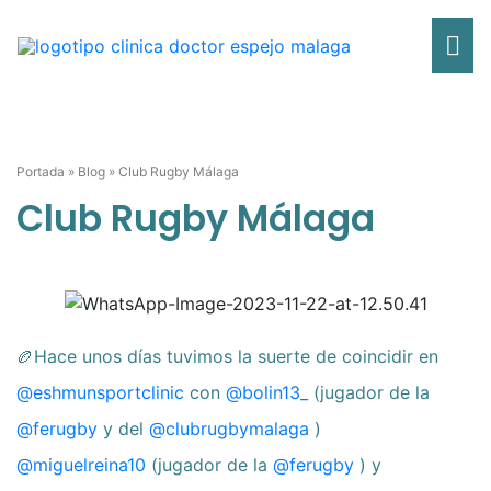
Ir
Me
al
contenido
pri
Portada
»
Blog
»
Club Rugby Málaga
Club Rugby Málaga
🏉Hace unos días tuvimos la suerte de coincidir en
@eshmunsportclinic
con
@bolin13_
(jugador de la
@ferugby
y del
@clubrugbymalaga
)
@miguelreina10
(jugador de la
@ferugby
) y