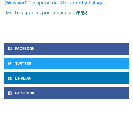
@luiswar00
(capitán del
@clubrugbymalaga
).
¡Muchas gracias por la camiseta!🙌🏼
FACEBOOK
TWITTER
LINKEDIN
FACEBOOK