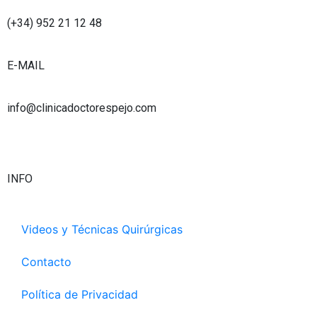
u
a
e
t
b
g
d
e
(+34) 952 21 12 48
e
r
i
r
a
n
E-MAIL
m
info@clinicadoctorespejo.com
INFO
Videos y Técnicas Quirúrgicas
Contacto
Política de Privacidad