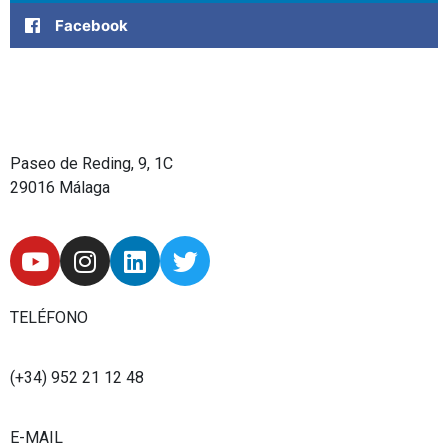
Facebook
Paseo de Reding, 9, 1C
29016 Málaga
Y
I
L
T
o
n
i
w
u
s
n
i
t
t
k
t
TELÉFONO
u
a
e
t
b
g
d
e
(+34) 952 21 12 48
e
r
i
r
a
n
E-MAIL
m