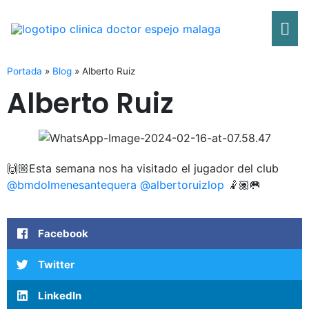
Ir
Me
al
contenido
pri
Portada
»
Blog
»
Alberto Ruiz
Alberto Ruiz
🙌🏼Esta semana nos ha visitado el jugador del club
@bmdolmenesantequera
@albertoruizlop
🤾🏽🥅
Facebook
Twitter
LinkedIn