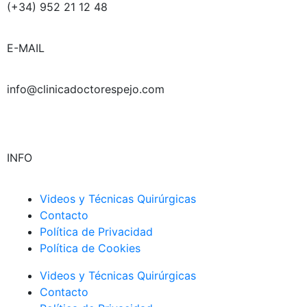
b
g
d
e
(+34) 952 21 12 48
e
r
i
r
a
n
E-MAIL
m
info@clinicadoctorespejo.com
INFO
Videos y Técnicas Quirúrgicas
Contacto
Política de Privacidad
Política de Cookies
Videos y Técnicas Quirúrgicas
Contacto