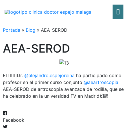
Ir
Me
al
contenido
pri
Portada
»
Blog
»
AEA-SEROD
AEA-SEROD
El 🧑🏻‍⚕️Dr.
@alejandro.espejoreina
ha participado como
profesor en el primer curso conjunto
@aeartroscopia
AEA-SEROD de artroscopia avanzada de rodilla, que se
ha celebrado en la universidad FV en Madrid🙌🏼
Facebook