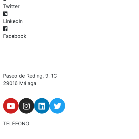
Twitter
LinkedIn
Facebook
Paseo de Reding, 9, 1C
29016 Málaga
Y
I
L
T
o
n
i
w
u
s
n
i
t
t
k
t
TELÉFONO
u
a
e
t