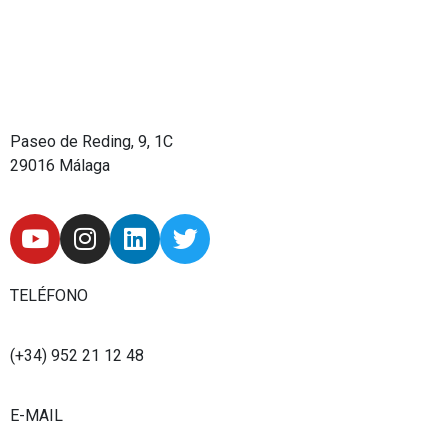
Paseo de Reding, 9, 1C
29016 Málaga
Y
I
L
T
o
n
i
w
u
s
n
i
t
t
k
t
TELÉFONO
u
a
e
t
b
g
d
e
(+34) 952 21 12 48
e
r
i
r
a
n
E-MAIL
m