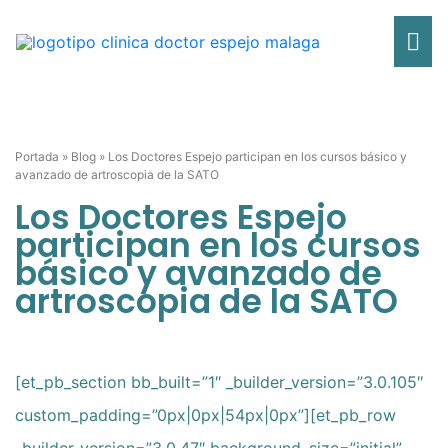
Ir
Me
al
contenido
pri
Portada
»
Blog
»
Los Doctores Espejo participan en los cursos básico y
avanzado de artroscopia de la SATO
Los Doctores Espejo
participan en los cursos
básico y avanzado de
artroscopia de la SATO
[et_pb_section bb_built=”1″ _builder_version=”3.0.105″
custom_padding=”0px|0px|54px|0px”][et_pb_row
_builder_version=”3.0.47″ background_size=”initial”